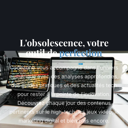
L'obsolescence, votre
outil de
perfection
Codezone vous accompagne dans l'univers
numérique avec des analyses approfondies,
des guides pratiques et des actualités tech
pour rester à la pointe de l'innovation.
Découvrez chaque jour des contenus
pertinents sur le high-tech, les jeux vidéo, le
marketing digital et bien plus encore.