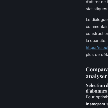
d’attirer d
statistique
Le dialogue
commentaires
constructio
la quantité.
https://clo
plus de déta
Comparati
analyser
Sélection d
d’abonnés
Pour optimi
Instagram
s