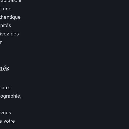
apides. Il
c une
uthentique
unités
Suivez des
en
nnés
veaux
iographie,
 vous
e votre