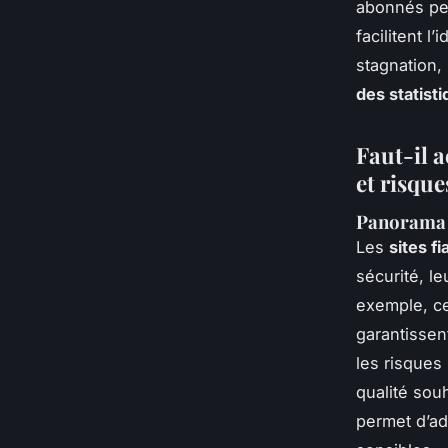
abonnés per
facilitent 
stagnation,
des statist
Faut-il 
et risque
Panorama d
Les
sites f
sécurité, le
exemple, ce
garantissen
les risques
qualité sou
permet d’ad