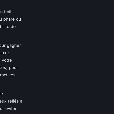
 trait
nu phare ou
bilité de
pour gagner
aux :
n votre
ces) pour
eractives
Ne
eux reliés à
ur éviter