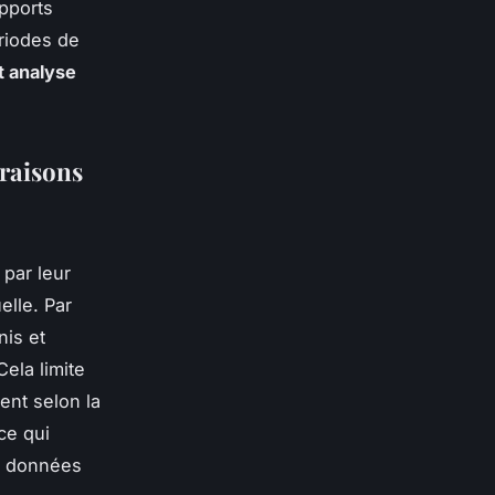
pports
ériodes de
t analyse
araisons
 par leur
elle. Par
nis et
ela limite
ent selon la
ce qui
os données