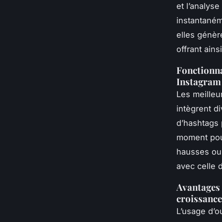
et l’analys
instantaném
elles génèr
offrant ains
Fonctionna
Instagram
Les meille
intègrent d
d’hashtags 
moment pou
hausses ou 
avec celle 
Avantages 
croissance
L’usage d’o