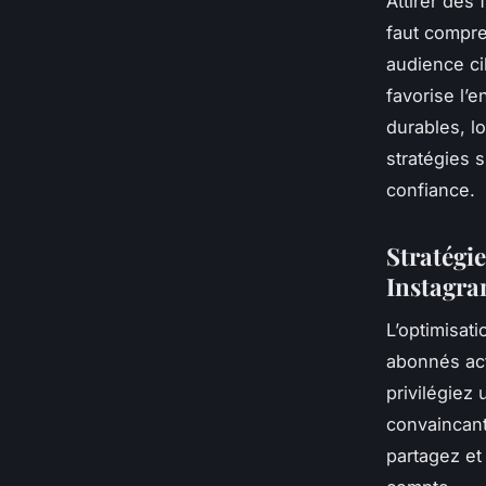
Attirer des
faut compre
audience ci
favorise l’e
durables, lo
stratégies 
confiance.
Stratégie
Instagra
L’optimisat
abonnés act
privilégiez 
convaincant
partagez et