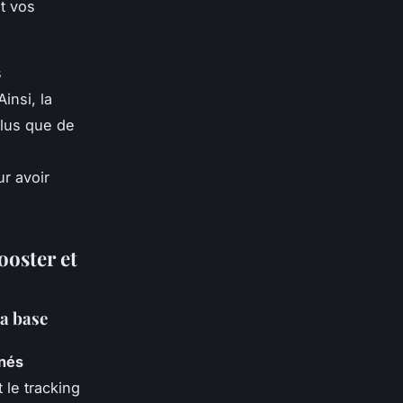
t vos
s
insi, la
plus que de
r avoir
ooster et
sa base
nnés
 le tracking