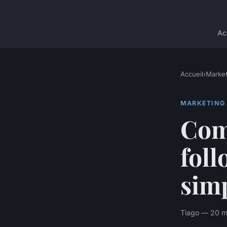
Ac
Accueil
›
Market
MARKETING
Com
foll
simp
Tiago — 20 m