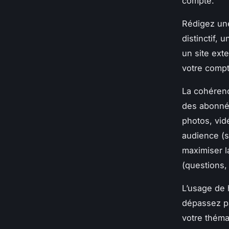
compte.
Rédigez une
distinctif,
un site exte
votre compt
La cohérenc
des abonnés
photos, vid
audience (s
maximiser la
(questions,
L’usage de 
dépassez pas
votre théma