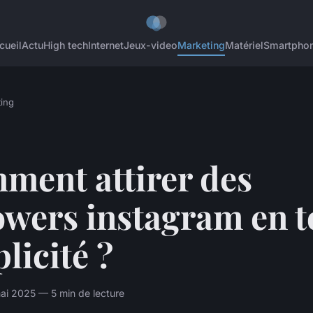
cueil
Actu
High tech
Internet
Jeux-video
Marketing
Matériel
Smartpho
ing
ment attirer des
owers instagram en t
licité ?
ai 2025 — 5 min de lecture