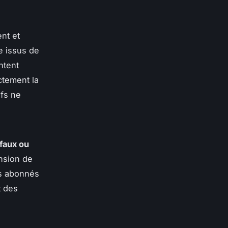
nt et
e issus de
ntent
ctement la
ifs ne
faux ou
ension de
es abonnés
t des