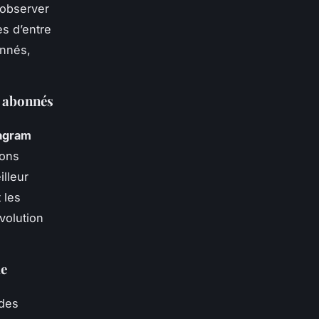
’observer
es d’entre
onnés,
s abonnés
tagram
ions
illeur
 les
volution
de
 des