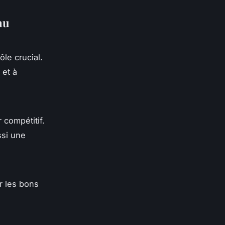
au
ôle crucial.
 et à
 compétitif.
ssi une
er les bons