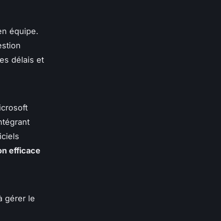
 en équipe.
estion
es délais et
icrosoft
ntégrant
ciels
on efficace
 gérer le