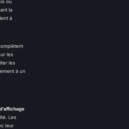
sis ou
ant la
dent à
omplètent
ur les
ter les
dement à un
d’affichage
ité. Les
ec leur