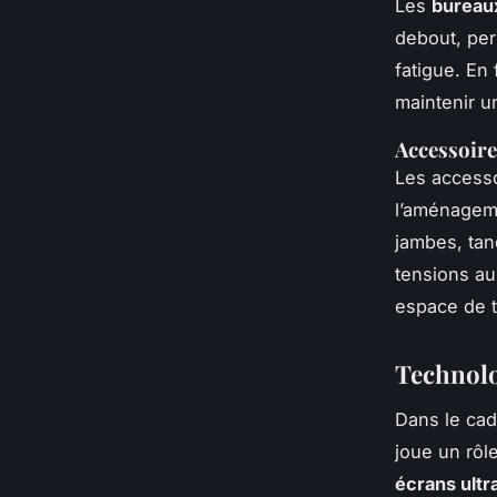
Les
bureaux
debout, per
fatigue. En 
maintenir u
Accessoir
Les accesso
l’aménagem
jambes, tan
tensions au
espace de t
Technolo
Dans le cad
joue un rôl
écrans ultr