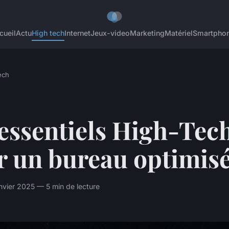
cueil
Actu
High tech
Internet
Jeux-video
Marketing
Matériel
Smartpho
ech
essentiels High-Tec
r un bureau optimis
nvier 2025 — 5 min de lecture