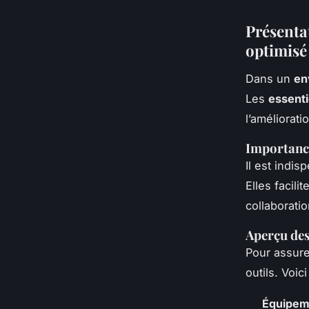
Présenta
optimisé
Dans un
en
Les
essenti
l’améliorati
Importance
Il est indi
Elles facil
collaboratio
Aperçu des
Pour assur
outils. Voi
Équipem