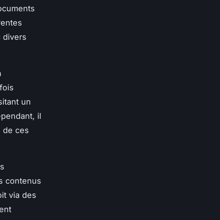
documents
rentes
c divers
n
fois
itant un
pendant, il
i de ces
es
des contenus
it via des
ent