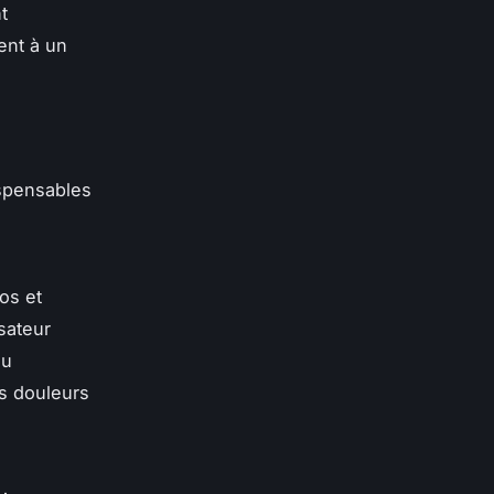
t
ent à un
spensables
os et
isateur
ou
es douleurs