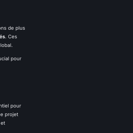
ons de plus
és
. Ces
lobal.
cial pour
tiel pour
e projet
 et