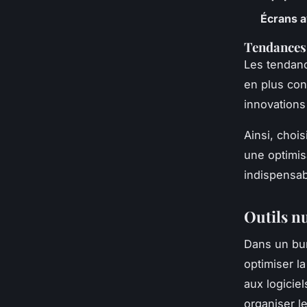
Écrans 
Tendances 
Les tendanc
en plus con
innovations 
Ainsi, choi
une optimisa
indispensabl
Outils n
Dans un bu
optimiser l
aux logicie
organiser le