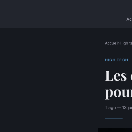
Ac
Accueil
›
High t
HIGH TECH
Les 
pou
Tiago — 13 ja