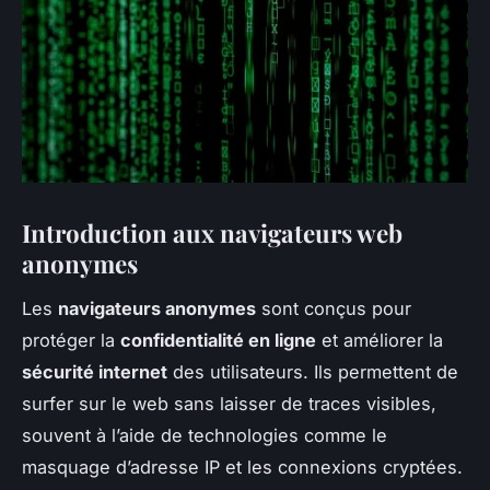
Introduction aux navigateurs web
anonymes
Les
navigateurs anonymes
sont conçus pour
protéger la
confidentialité en ligne
et améliorer la
sécurité internet
des utilisateurs. Ils permettent de
surfer sur le web sans laisser de traces visibles,
souvent à l’aide de technologies comme le
masquage d’adresse IP et les connexions cryptées.