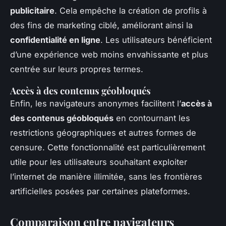
publicitaire
. Cela empêche la création de profils à
des fins de marketing ciblé, améliorant ainsi la
confidentialité en ligne
. Les utilisateurs bénéficient
d’une expérience web moins envahissante et plus
centrée sur leurs propres termes.
Accès à des contenus géobloqués
Enfin, les navigateurs anonymes facilitent l’
accès à
des contenus géobloqués
en contournant les
restrictions géographiques et autres formes de
censure. Cette fonctionnalité est particulièrement
utile pour les utilisateurs souhaitant exploiter
l’internet de manière illimitée, sans les frontières
artificielles posées par certaines plateformes.
Comparaison entre navigateurs