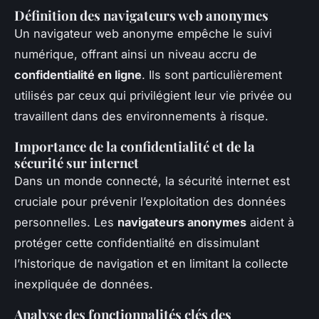
Définition des navigateurs web anonymes
Un navigateur web anonyme empêche le suivi
numérique, offrant ainsi un niveau accru de
confidentialité en ligne
. Ils sont particulièrement
utilisés par ceux qui privilégient leur vie privée ou
travaillent dans des environnements à risque.
Importance de la confidentialité et de la
sécurité sur internet
Dans un monde connecté, la sécurité internet est
cruciale pour prévenir l’exploitation des données
personnelles. Les
navigateurs anonymes
aident à
protéger cette confidentialité en dissimulant
l’historique de navigation et en limitant la collecte
inexpliquée de données.
Analyse des fonctionnalités clés des