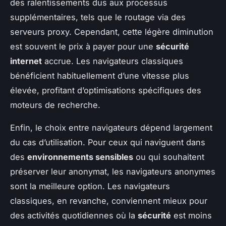
des ralentissements dus aux processus
supplémentaires, tels que le routage via des
serveurs proxy. Cependant, cette légère diminution
est souvent le prix à payer pour une
sécurité
internet
accrue. Les navigateurs classiques
bénéficient habituellement d’une vitesse plus
élevée, profitant d’optimisations spécifiques des
moteurs de recherche.
Enfin, le choix entre navigateurs dépend largement
du cas d’utilisation. Pour ceux qui naviguent dans
des
environnements sensibles
ou qui souhaitent
préserver leur anonymat, les navigateurs anonymes
sont la meilleure option. Les navigateurs
classiques, en revanche, conviennent mieux pour
des activités quotidiennes où la
sécurité
est moins