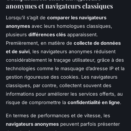
anonymes et navigateurs classiques
Lorsqu’il s’agit de
comparer les navigateurs
anonymes
avec leurs homologues classiques,
plusieurs
différences clés
apparaissent.
Premièrement, en matière de
collecte de données
et de suivi
, les navigateurs anonymes réduisent
considérablement le traçage utilisateur, grâce à des
technologies comme le masquage d’adresse IP et la
gestion rigoureuse des cookies. Les navigateurs
classiques, par contre, collectent souvent des
informations pour améliorer les services offerts, au
risque de compromettre la
confidentialité en ligne
.
En termes de performances et de vitesse, les
navigateurs anonymes
peuvent parfois présenter